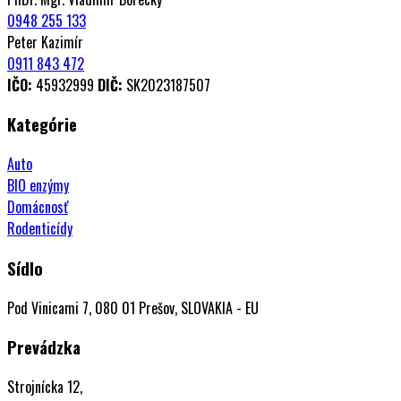
0948 255 133
Peter Kazimír
0911 843 472
IČO:
45932999
DIČ:
SK2023187507
Kategórie
Auto
BIO enzýmy
Domácnosť
Rodenticídy
Sídlo
Pod Vinicami 7, 080 01 Prešov, SLOVAKIA - EU
Prevádzka
Strojnícka 12,