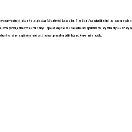
ý nesavý materiál, jako je karton, plastová folie, dřevěná deska a jiné. Z lepidla je třeba vytvořit jednolitou lepovou ploc
, které přitahuje hlodavce a lezoucí hmyz. Lepivost a lepivou sílu má nastavenou optimálně tak, aby dobře chytalo, ale aby se
lepidlo si však i na přímém slunci udrží lepivost po mnohem delší dobu než konkurenční lepidla.