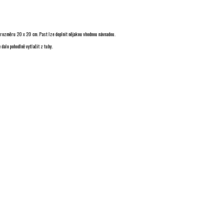
hu o rozměru 20 x 20 cm. Past lze doplnit nějakou vhodnou návnadou.
 dalo pohodlně vytlačit z tuby.