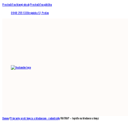
Preskočiť na hlavný obsah
Preskočiť na pätičku
0948 255 133
Strojnícka 12, Prešov
Domov
/
Prípravky proti hmyzu a hlodavcom - rodenticídy
/
RATRAP – lepidlo na hlodavce a hmyz