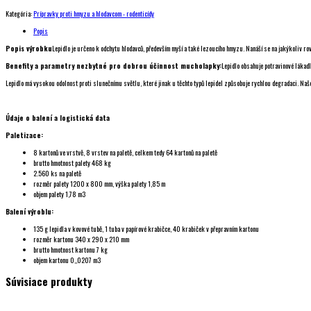
Kategória:
Prípravky proti hmyzu a hlodavcom - rodenticídy
Popis
Popis výrobku
Lepidlo je určeno k odchytu hlodavců, především myší a také lezoucího hmyzu. Nanáší se na jakýkoliv rovn
Benefity a parametry nezbytné pro dobrou účinnost mucholapky:
Lepidlo obsahuje potravinové lákadlo
Lepidlo má vysokou odolnost proti slunečnímu světlu, které jinak u těchto typů lepidel způsobuje rychlou degradaci. Naše 
Údaje o balení a logistická data
Paletizace:
8 kartonů ve vrstvě, 8 vrstev na paletě, celkem tedy 64 kartonů na paletě
brutto hmotnost palety 468 kg
2.560 ks na paletě
rozměr palety 1200 x 800 mm, výška palety 1,85 m
objem palety 1,78 m3
Balení výroblu:
135 g lepidla v kovové tubě, 1 tuba v papírové krabičce, 40 krabiček v přepravním kartonu
rozměr kartonu 340 x 290 x 210 mm
brutto hmotnost kartonu 7 kg
objem kartonu 0,,0207 m3
Súvisiace produkty