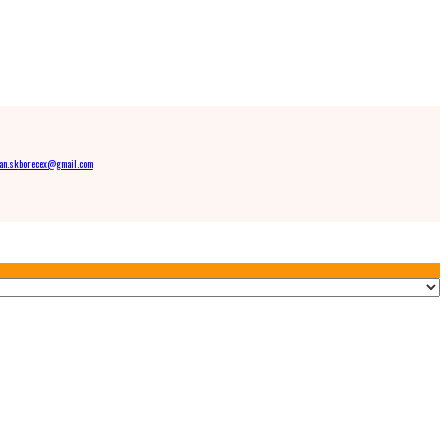
an.sk
borecex@gmail.com
k