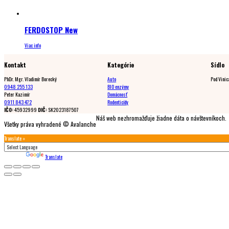
FERDOSTOP New
Viac info
Kontakt
Kategórie
Sídlo
PhDr. Mgr. Vladimír Borecký
Auto
Pod Vinic
0948 255 133
BIO enzýmy
Peter Kazimír
Domácnosť
0911 843 472
Rodenticídy
IČO:
45932999
DIČ:
SK2023187507
Náš web nezhromažďuje žiadne dáta o návštevníkoch.
Všetky práva vyhradené © Avalanche
Translate »
Powered by
Translate