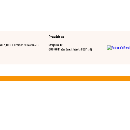
Prevádzka
ami 7, 080 01 Prešov, SLOVAKIA - EU
Strojnícka 12,
info@aval
080 06 Prešov (areál Jednota COOP s.d.)
Follow us on Faceboo