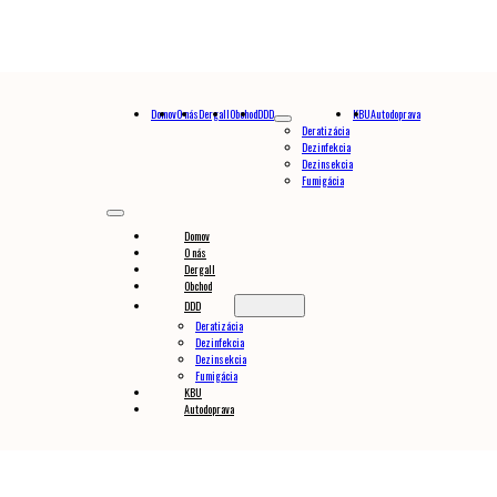
Domov
O nás
Dergall
Obchod
DDD
KBU
Autodoprava
Deratizácia
Dezinfekcia
Dezinsekcia
Fumigácia
Domov
O nás
Dergall
Obchod
DDD
Deratizácia
Dezinfekcia
Dezinsekcia
Fumigácia
KBU
Autodoprava