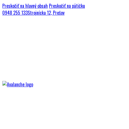
Preskočiť na hlavný obsah
Preskočiť na pätičku
0948 255 133
Strojnícka 12, Prešov