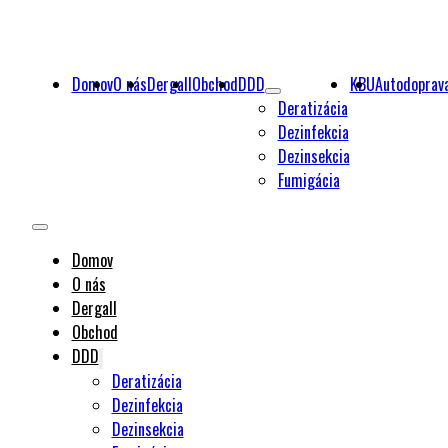
Domov
O nás
Dergall
Obchod
DDD
KBU
Autodoprav
Deratizácia
Dezinfekcia
Dezinsekcia
Fumigácia
Domov
O nás
Dergall
Obchod
DDD
Deratizácia
Dezinfekcia
Dezinsekcia