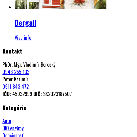
Dergall
Viac info
Kontakt
PhDr. Mgr. Vladimír Borecký
0948 255 133
Peter Kazimír
0911 843 472
IČO:
45932999
DIČ:
SK2023187507
Kategórie
Auto
BIO enzýmy
Domácnosť