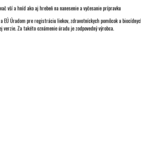
ač vší a hníd ako aj hrebeň na nanesenie a vyčesanie prípravku
 a EÚ Úradom pre registráciu liekov, zdravotníckych pomôcok a biocídnych
ej verzie. Za takéto oznámenie úradu je zodpovedný výrobca.